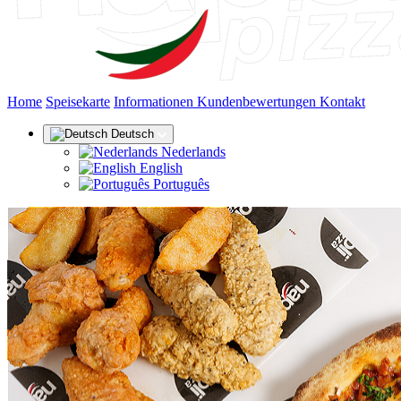
(aktuell)
Home
Speisekarte
Informationen
Kundenbewertungen
Kontakt
Deutsch
Nederlands
English
Português